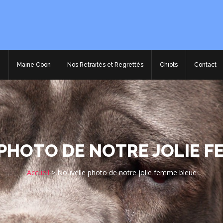
e
Maine Coon
Nos Retraités et Regrettés
Chiots
Contact
PHOTO DE NOTRE JOLIE F
Accueil
>
Nouvelle photo de notre jolie femme bleue