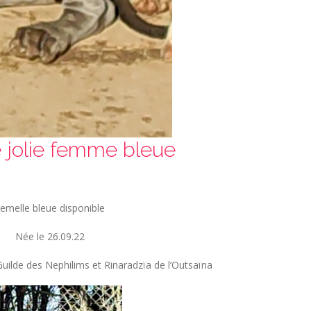
 jolie femme bleue
emelle bleue disponible
Née le 26.09.22
 Guilde des Nephilims et Rinaradzïa de l’Outsaïna