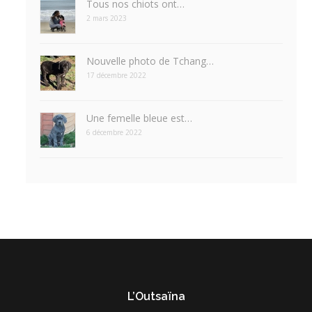
Tous nos chiots ont…
2 mars 2023
Nouvelle photo de Tchang…
17 décembre 2022
Une femelle bleue est…
6 décembre 2022
L’Outsaïna