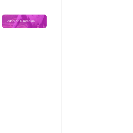
Leïlani de l’Outsaïna