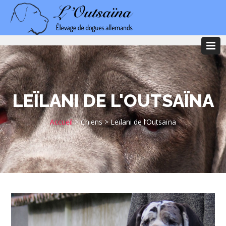
LEÏLANI DE L'OUTSAÏNA
Accueil
>
Chiens
>
Leïlani de l’Outsaïna