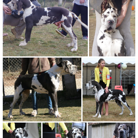
leilani
Leilanideloutsaina3
Leilani de l outsaina a 15 mois 001
Leilani de l’Outsaïna a 12 mois1