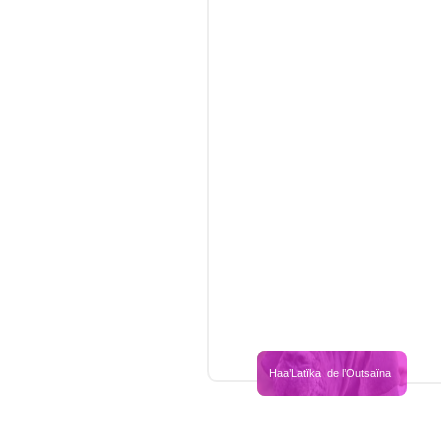
Haa’Latïka  de l’Outsaïna