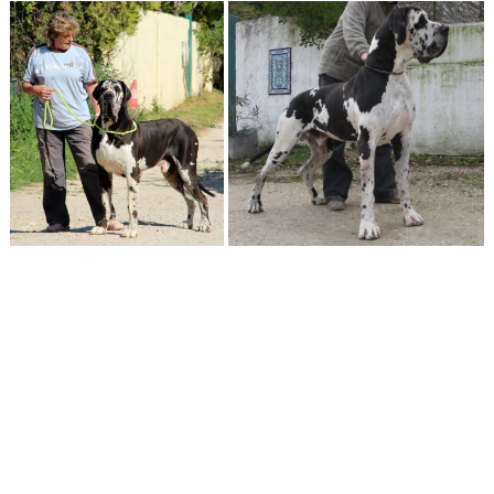
gandhal3
dhiran