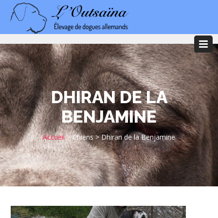
DHIRAN DE LA
BENJAMINE
Accueil
>
Chiens
>
Dhiran de la Benjamine