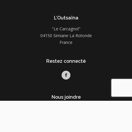
L’Outsaïna
"Le Carcagnol"
04150 Simiane La Rotonde
France
Restez connecté
Nous joindre
06 64 28 33 14
espositofloriane8@gmail.com