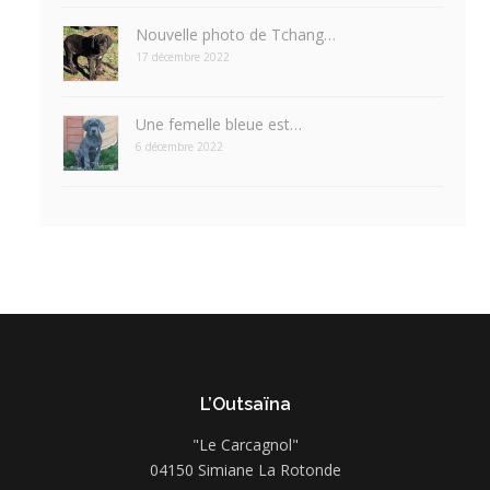
Nouvelle photo de Tchang…
17 décembre 2022
Une femelle bleue est…
6 décembre 2022
L’Outsaïna
"Le Carcagnol"
04150 Simiane La Rotonde