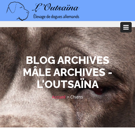
BLOG ARCHIVES
MÂLE ARCHIVES -
L'OUTSAÏNA
Accueil
>
Chiens