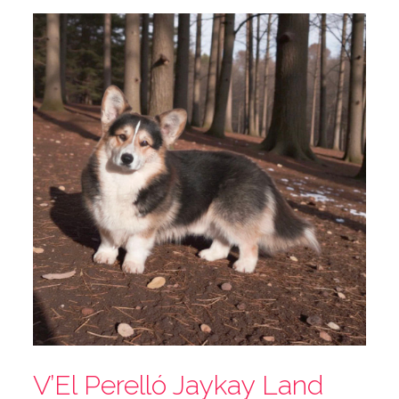
V’El Perelló Jaykay Land