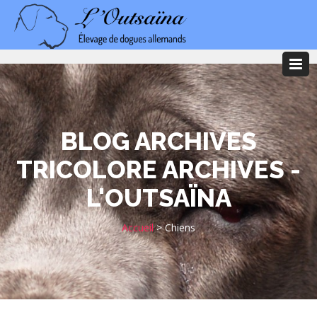
BLOG ARCHIVES
TRICOLORE ARCHIVES -
L'OUTSAÏNA
Accueil
>
Chiens