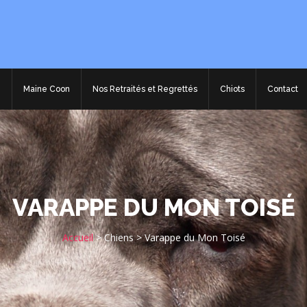
e
Maine Coon
Nos Retraités et Regrettés
Chiots
Contact
VARAPPE DU MON TOISÉ
Accueil
>
Chiens
>
Varappe du Mon Toisé