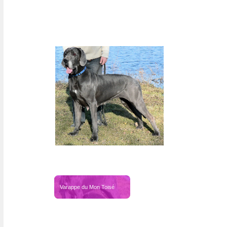
Varappe du mont Toise
Varappe du Mon Toisé