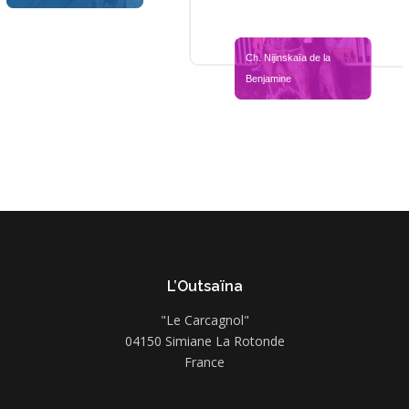
Ch. Nijinskaïa de la 
Benjamine
L’Outsaïna
"Le Carcagnol"
04150 Simiane La Rotonde
France