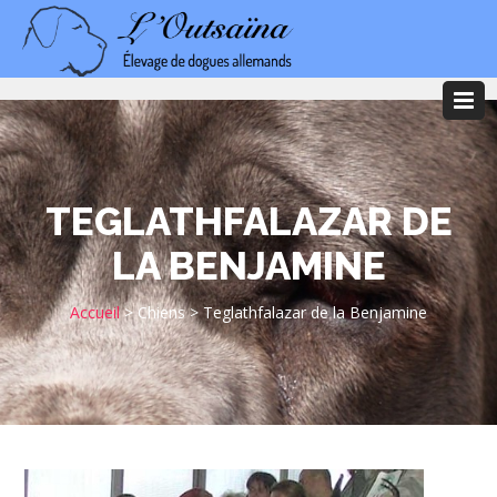
TEGLATHFALAZAR DE
LA BENJAMINE
Accueil
>
Chiens
>
Teglathfalazar de la Benjamine