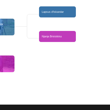
Lapsus d’Iskandar
or 
Njanja Bristolska