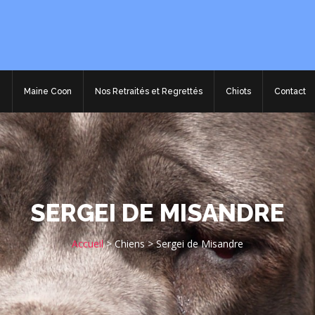
e
Maine Coon
Nos Retraités et Regrettés
Chiots
Contact
SERGEI DE MISANDRE
Accueil
>
Chiens
>
Sergei de Misandre