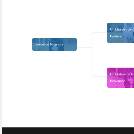
Ch.Maestro Je G
Djolinski
Sergei de Misandre
Ch.Ordalie de la 
Benjamine