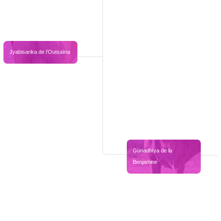
Jyabisarika de l’Outsaïna
Gunadhïya de la 
Benjamine