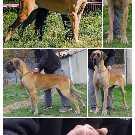
Jyabisarikadeloutsaina2ans001
jyabisarïkadeloutsaina2.
jyabisarïkadeloutsaina2.5ans4
jyabisarïkadeloutsaina2.5ans3