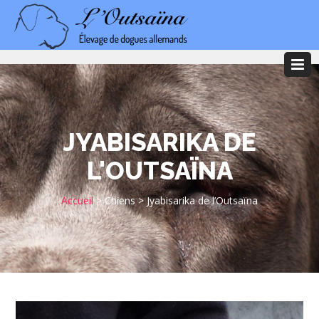
JYABISARIKA DE
L'OUTSAÏNA
Accueil
>
Chiens
>
Jyabisarika de l’Outsaïna