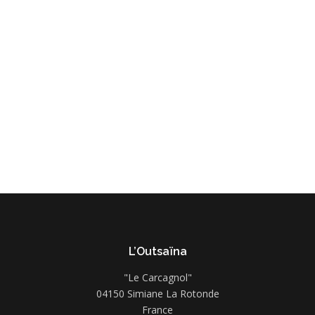
L’Outsaïna
"Le Carcagnol"
04150 Simiane La Rotonde
France