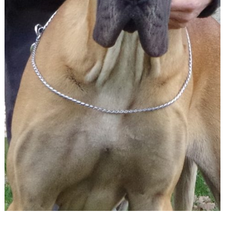
jyabisarïkadeloutsaina2.5ans2