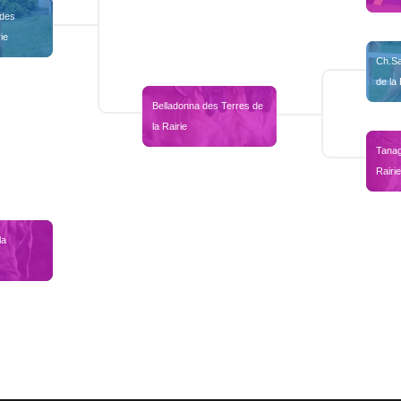
des 
ie
Ch.Sa
de la 
Belladonna des Terres de 
la Rairie
Tanag
Rairi
a 