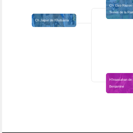
Ch. Elco Razon 
Terres de la Rair
Ch.Jaipur de l’Outsaïna
H’Inaasahan de l
Benjamine