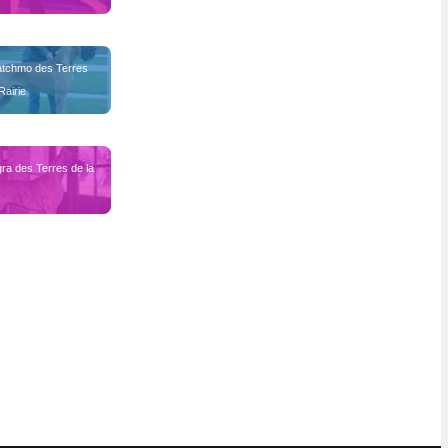
tchmo des Terres 
Rairie
ra des Terres de la 
e