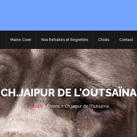
e
Maine Coon
Nos Retraités et Regrettés
Chiots
Contact
CH.JAIPUR DE L'OUTSAÏNA
Accueil
>
Chiens
>
Ch.Jaipur de l’Outsaïna