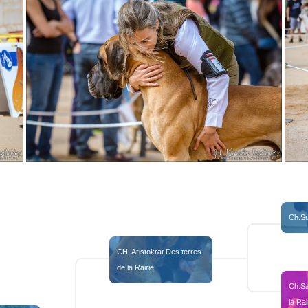
jaipur3ans2
jaipur3
Ch.S
CH. Aristokrat Des terres 
de la Rairie
Ch.Sa
la Rai