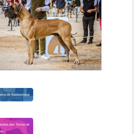
ans3
ueno de Baussenque
viska des Terres de 
rie