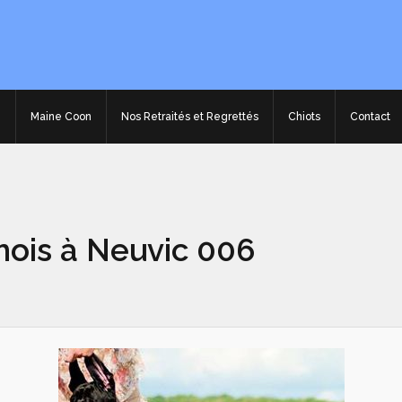
e
Maine Coon
Nos Retraités et Regrettés
Chiots
Contact
mois à Neuvic 006