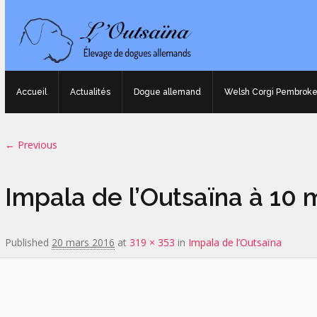
Accueil
Actualités
Dogue allemand
Welsh Corgi Pembrok
Image navigation
← Previous
Impala de l’Outsaïna à 10 
Published
20 mars 2016
at
319 × 353
in
Impala de l’Outsaïna