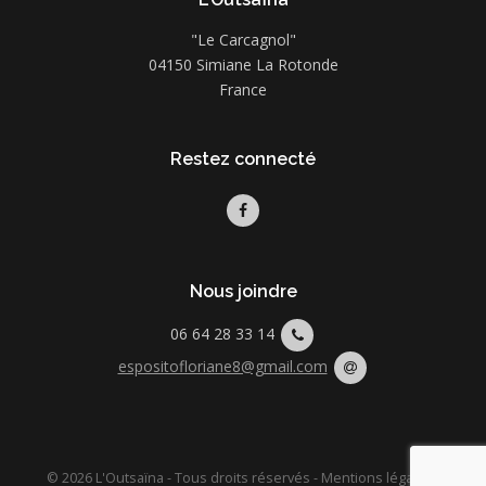
"Le Carcagnol"
04150 Simiane La Rotonde
France
Restez connecté
Nous joindre
06 64 28 33 14
espositofloriane8@gmail.com
© 2026 L'Outsaïna - Tous droits réservés -
Mentions légales
-