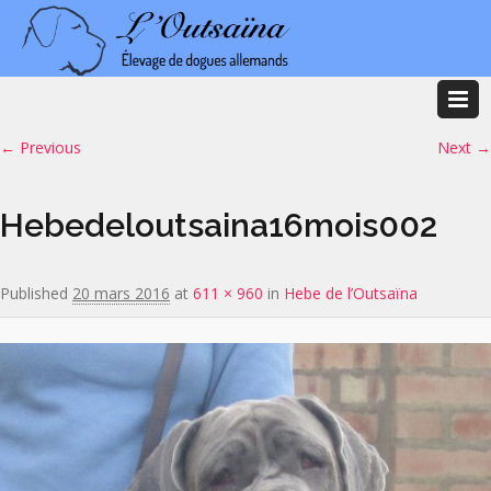
Image navigation
← Previous
Next →
Hebedeloutsaina16mois002
Published
20 mars 2016
at
611 × 960
in
Hebe de l’Outsaïna