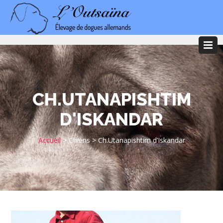
CH.UTANAPISHTIM
D'ISKANDAR
Accueil
>
Chiens
>
Ch.Utanapishtim d’Iskandar