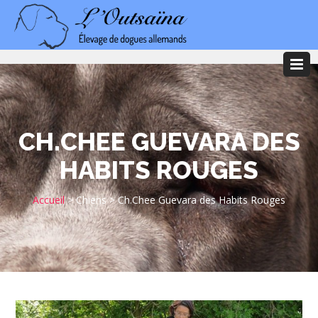
CH.CHEE GUEVARA DES
HABITS ROUGES
Accueil
>
Chiens
>
Ch.Chee Guevara des Habits Rouges