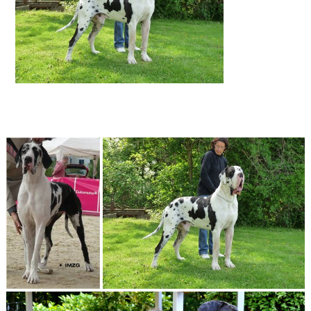
cappriccio
Che Guevara