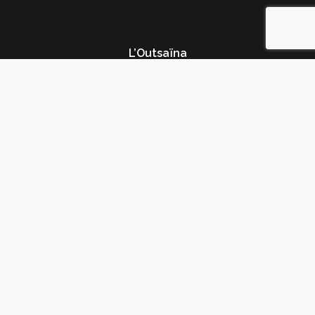
L’Outsaïna
"Le Carcagnol"
04150 Simiane La Rotonde
France
Restez connecté
Nous joindre
06 64 28 33 14
espositofloriane8@gmail.com