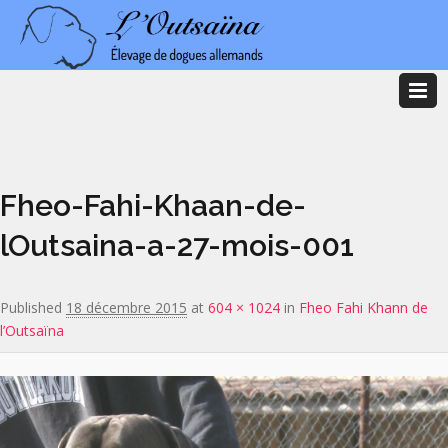
Image navigation
Fheo-Fahi-Khaan-de-
lOutsaina-a-27-mois-001
Published
18 décembre 2015
at
604 × 1024
in
Fheo Fahi Khann de
l’Outsaïna