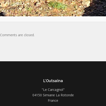
Comments are closed.
L’Outsaïna
"Le Carcagnol"
04150 Simiane La Rotonde
France