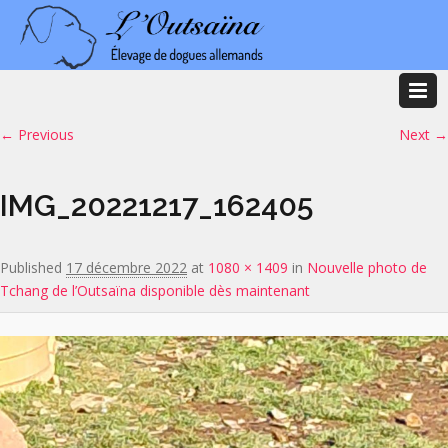
Image navigation
← Previous
Next →
IMG_20221217_162405
Published
17 décembre 2022
at
1080 × 1409
in
Nouvelle photo de
Tchang de l’Outsaïna disponible dès maintenant