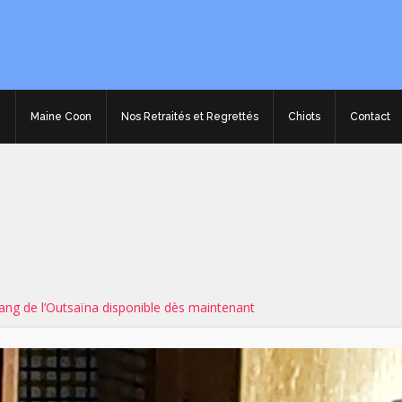
e
Maine Coon
Nos Retraités et Regrettés
Chiots
Contact
ng de l’Outsaïna disponible dès maintenant