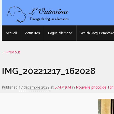
Accueil
Actualités
Dogue allemand
Welsh Corgi Pembrok
Image navigation
← Previous
IMG_20221217_162028
Published
17 décembre 2022
at
574 × 974
in
Nouvelle photo de Tcha