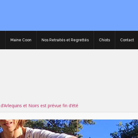
e
Maine Coon
Nos Retraités et Regrettés
Chiots
Contact
’Arlequins et Noirs est prévue fin d’été