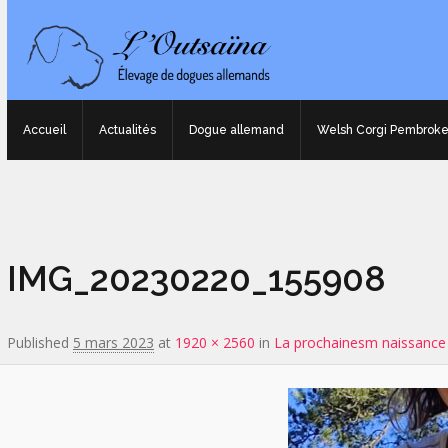
Accueil
Actualités
Dogue allemand
Welsh Corgi Pembrok
Image navigation
IMG_20230220_155908
Published
5 mars 2023
at
1920 × 2560
in
La prochainesm naissance d