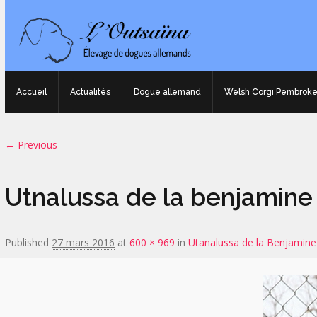
Accueil
Actualités
Dogue allemand
Welsh Corgi Pembrok
Image navigation
← Previous
Utnalussa de la benjamine
Published
27 mars 2016
at
600 × 969
in
Utanalussa de la Benjamine