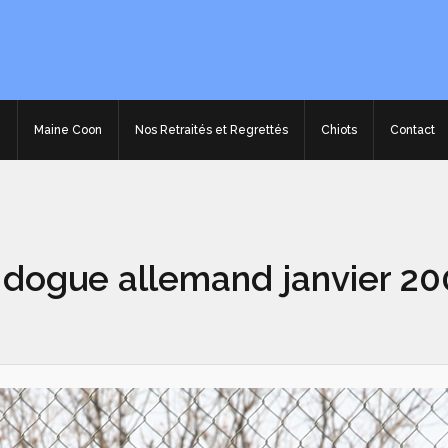
e
Maine Coon
Nos Retraités et Regrettés
Chiots
Contact
 dogue allemand janvier 2