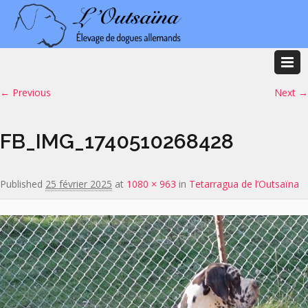
Image navigation
← Previous
Next →
FB_IMG_1740510268428
Published
25 février 2025
at
1080 × 963
in
Tetarragua de l’Outsaïna