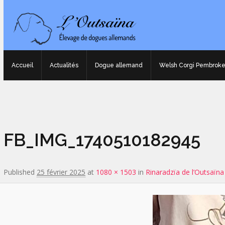
Accueil
Actualités
Dogue allemand
Welsh Corgi Pembrok
Image navigation
FB_IMG_1740510182945
Published
25 février 2025
at
1080 × 1503
in
Rinaradzïa de l’Outsaïna