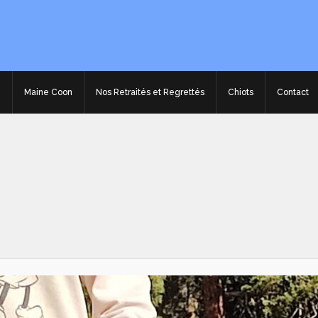
e
Maine Coon
Nos Retraités et Regrettés
Chiots
Contact