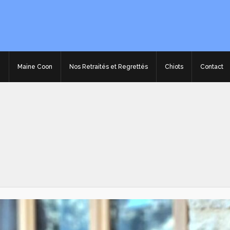
e
Maine Coon
Nos Retraités et Regrettés
Chiots
Contact