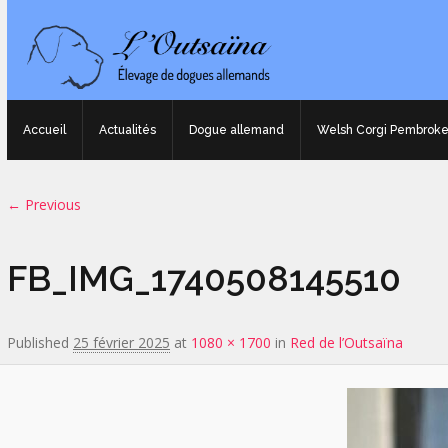
Accueil
Actualités
Dogue allemand
Welsh Corgi Pembrok
Image navigation
← Previous
FB_IMG_1740508145510
Published
25 février 2025
at
1080 × 1700
in
Red de l’Outsaïna