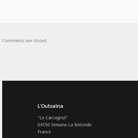
Comments are closed.
L’Outsaïna
"Le Carcagnol"
04150 Simiane La Rotonde
France