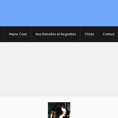
e
Maine Coon
Nos Retraités et Regrettés
Chiots
Contact