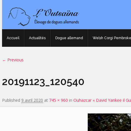
Accueil
Actualités
Dogue allemand
Welsh Corgi Pembrok
Image navigation
← Previous
20191123_120540
Published
9 avril 2020
at
745 × 960
in
Ouhazcar « David Yankee il Gu