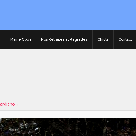
e
Maine Coon
Nos Retraités et Regrettés
Chiots
Contact
ardiano »