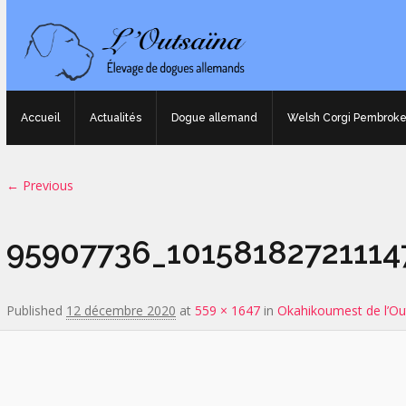
Accueil
Actualités
Dogue allemand
Welsh Corgi Pembrok
Image navigation
← Previous
95907736_1015818272111
Published
12 décembre 2020
at
559 × 1647
in
Okahikoumest de l’Ou