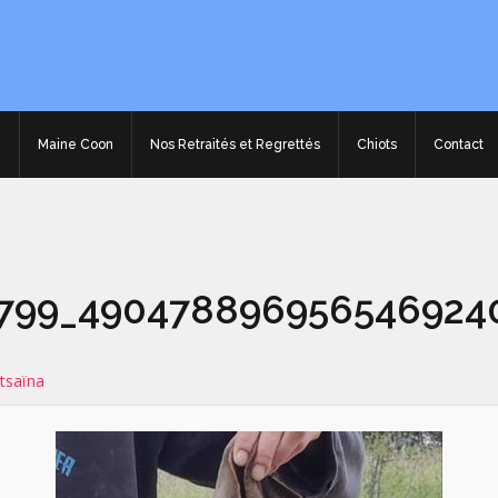
e
Maine Coon
Nos Retraités et Regrettés
Chiots
Contact
4799_490478896956546924
tsaïna