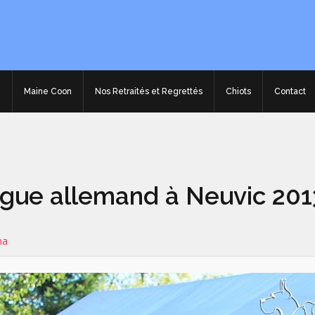
e
Maine Coon
Nos Retraités et Regrettés
Chiots
Contact
ogue allemand à Neuvic 201
na