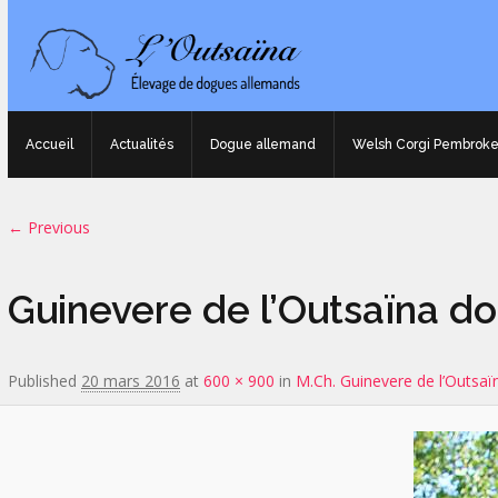
Accueil
Actualités
Dogue allemand
Welsh Corgi Pembrok
Image navigation
← Previous
Guinevere de l’Outsaïna d
Published
20 mars 2016
at
600 × 900
in
M.Ch. Guinevere de l’Outsaï