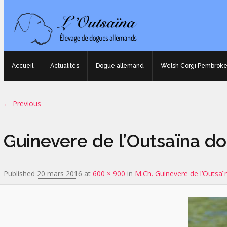
Accueil
Actualités
Dogue allemand
Welsh Corgi Pembrok
Image navigation
← Previous
Guinevere de l’Outsaïna d
Published
20 mars 2016
at
600 × 900
in
M.Ch. Guinevere de l’Outsaï