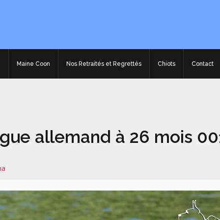
e
Maine Coon
Nos Retraités et Regrettés
Chiots
Contact
ogue allemand à 26 mois 00
na