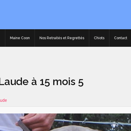
e
Maine Coon
Nos Retraités et Regrettés
Chiots
Contact
aude à 15 mois 5
aude