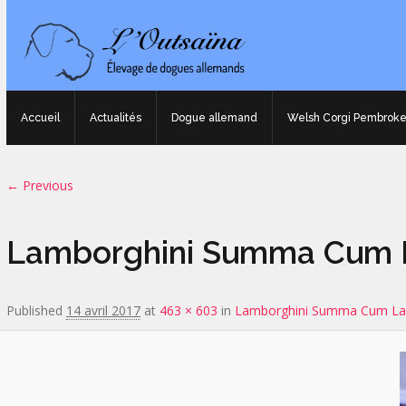
Accueil
Actualités
Dogue allemand
Welsh Corgi Pembrok
Image navigation
← Previous
Lamborghini Summa Cum L
Published
14 avril 2017
at
463 × 603
in
Lamborghini Summa Cum L