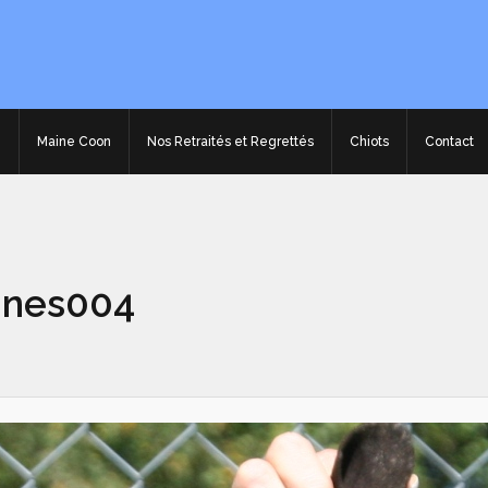
e
Maine Coon
Nos Retraités et Regrettés
Chiots
Contact
ines004