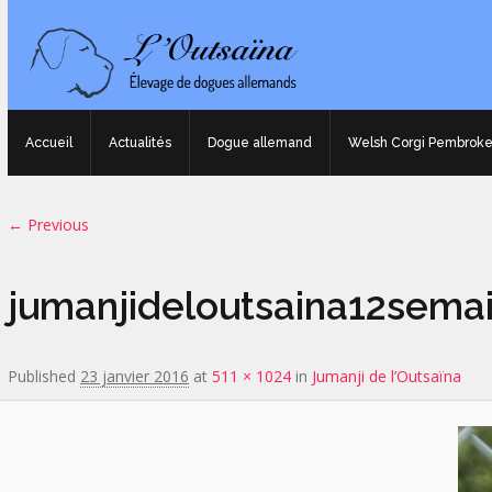
Accueil
Actualités
Dogue allemand
Welsh Corgi Pembrok
Image navigation
← Previous
jumanjideloutsaina12sema
Published
23 janvier 2016
at
511 × 1024
in
Jumanji de l’Outsaïna