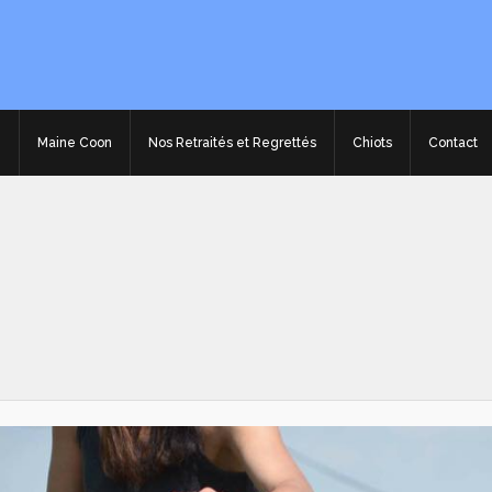
e
Maine Coon
Nos Retraités et Regrettés
Chiots
Contact