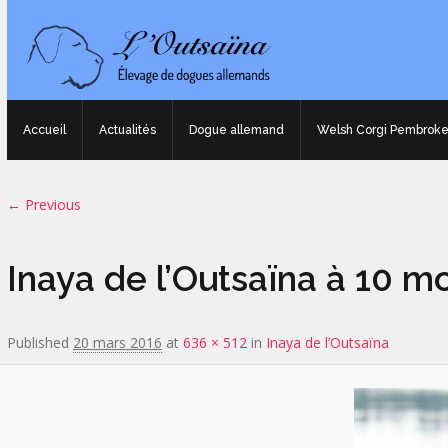
Accueil
Actualités
Dogue allemand
Welsh Corgi Pembrok
Image navigation
← Previous
Inaya de l’Outsaïna à 10 m
Published
20 mars 2016
at
636 × 512
in
Inaya de l’Outsaïna