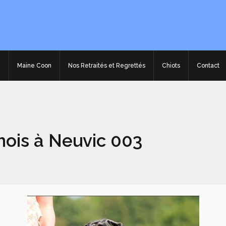
e
Maine Coon
Nos Retraités et Regrettés
Chiots
Contact
mois à Neuvic 003