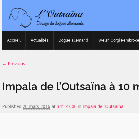
Accueil
Actualités
Dogue allemand
Welsh Corgi Pembrok
Image navigation
← Previous
Impala de l’Outsaïna à 10 
Published
20 mars 2016
at
341 × 600
in
Impala de l’Outsaïna