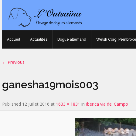
Accueil
Actualités
Dogue allemand
Welsh Corgi Pembrok
Image navigation
← Previous
ganesha19mois003
Published
12 juillet 2016
at
1633 × 1831
in
Iberica via del Campo