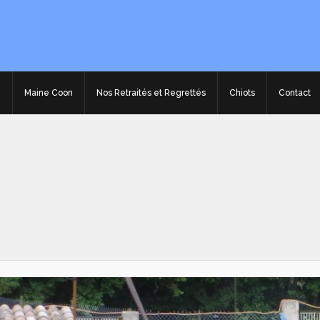
e
Maine Coon
Nos Retraités et Regrettés
Chiots
Contact