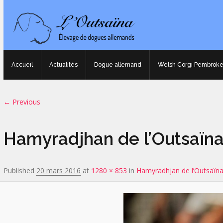
Accueil
Actualités
Dogue allemand
Welsh Corgi Pembrok
Image navigation
← Previous
Hamyradjhan de l’Outsaïna
Published
20 mars 2016
at
1280 × 853
in
Hamyradhjan de l’Outsaïn