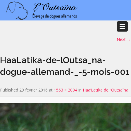
Image navigation
Next →
HaaLatika-de-lOutsa_na-
dogue-allemand-_-5-mois-001
Published
29 février 2016
at
1563 × 2004
in
Haa’Latïka de l’Outsaïna