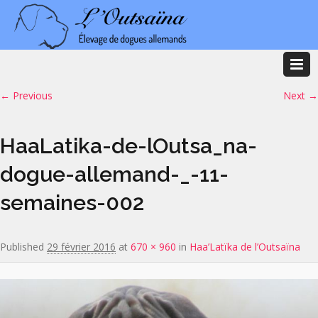
Image navigation
← Previous
Next →
HaaLatika-de-lOutsa_na-
dogue-allemand-_-11-
semaines-002
Published
29 février 2016
at
670 × 960
in
Haa’Latïka de l’Outsaïna