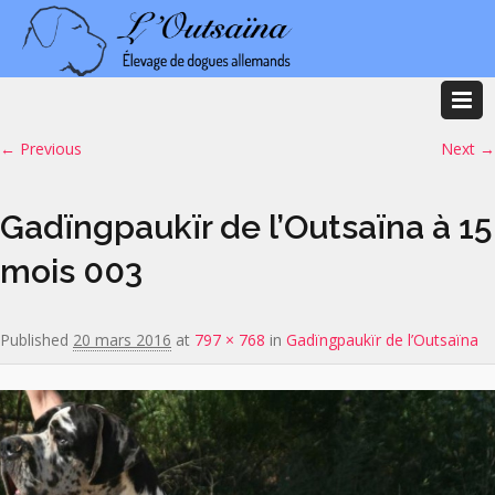
Image navigation
← Previous
Next →
Gadïngpaukïr de l’Outsaïna à 15
mois 003
Published
20 mars 2016
at
797 × 768
in
Gadïngpaukïr de l’Outsaïna