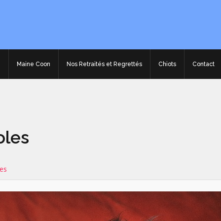
e
Maine Coon
Nos Retraités et Regrettés
Chiots
Contact
oles
es