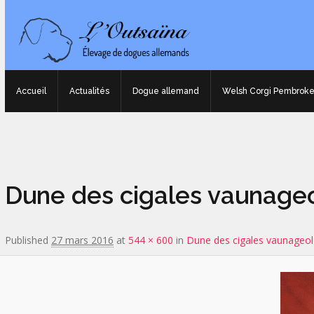
Accueil
Actualités
Dogue allemand
Welsh Corgi Pembrok
Image navigation
Dune des cigales vaunage
Published
27 mars 2016
at
544 × 600
in
Dune des cigales vaunageol