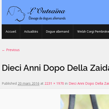
Accueil
Actualités
Dogue allemand
Welsh Corgi Pembrok
Image navigation
← Previous
Dieci Anni Dopo Della Zaid
Published
20 mars 2016
at
2231 × 1970
in
Dieci Anni Dopo Della Za