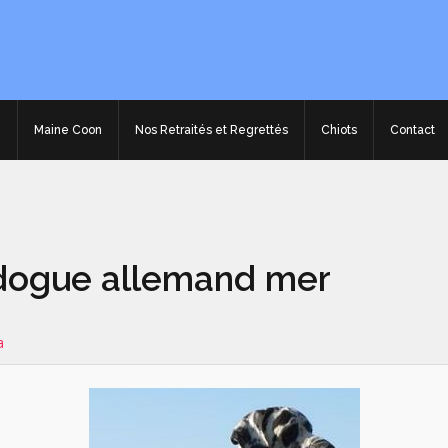
e
Maine Coon
Nos Retraités et Regrettés
Chiots
Contact
 dogue allemand mer
a