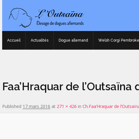
Accueil
Actualités
Dogue allemand
Welsh Corgi Pembrok
Image navigation
Faa’Hraquar de l’Outsaïna
Published
17 mars 2016
at
271 × 426
in
Ch.Faa’Hraquar de l’Outsaïn