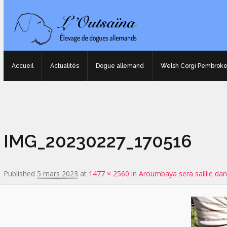
Accueil
Actualités
Dogue allemand
Welsh Corgi Pembrok
Image navigation
IMG_20230227_170516
Published
5 mars 2023
at
1477 × 2560
in
Aroumbaya sera saillie dan